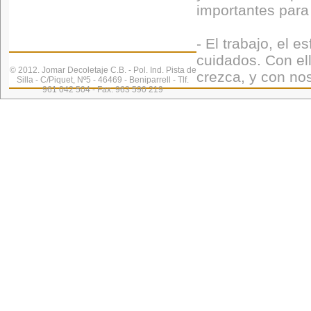
importantes para 
- El trabajo, el 
cuidados. Con el
© 2012. Jomar Decoletaje C.B. - Pol. Ind. Pista de
crezca, y con nos
Silla - C/Piquet, Nº5 - 46469 - Beniparrell - Tlf.
961 042 504 - Fax. 963 590 219